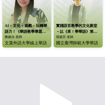
AI × 文化 × 遊戲 = 玩轉華
實踐語言教學的文化殿堂
語力！《華語教學專題資
－以《來！學華語》第五
陳嬿汝 老師
孫懿芬 老師
源庫》大解密
冊為例
文藻外語大學線上華語
國立臺灣師範大學華語
教學中心師資培訓講師
文教學系講師