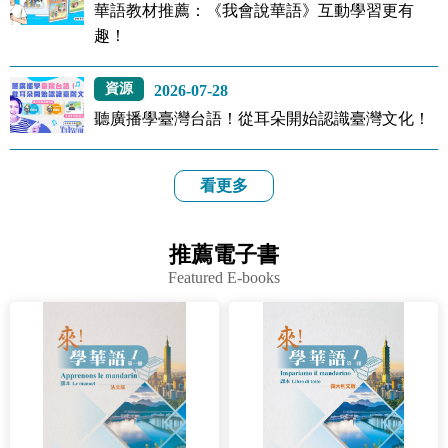
(臺
華語教材推薦：《我會說華語》互動學習更有
趣！
灣)
資源
2026-07-28
僑
聽廣播學臺灣台語！從耳朵開始認識臺灣文化！
務
看更多
委
員
推薦電子書
Featured E-books
會