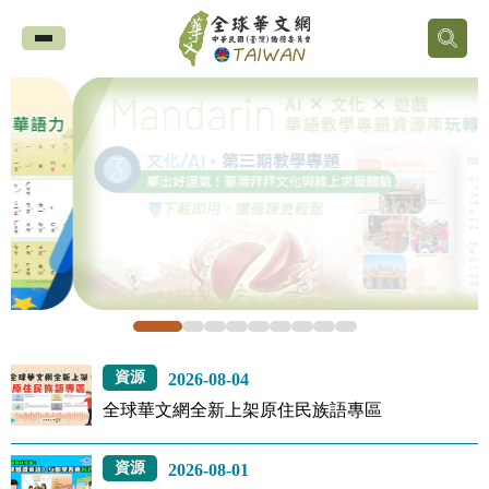
全
球
華
文
網
中
華
資源
2026-08-04
民
全球華文網全新上架原住民族語專區
國
資源
2026-08-01