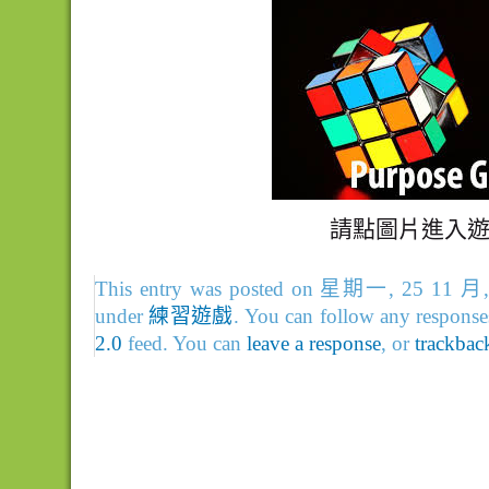
請點圖片進入
This entry was posted on 星期一, 25 11 月, 2
under
練習遊戲
. You can follow any responses
2.0
feed. You can
leave a response
, or
trackbac