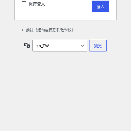
保持登入
← 前往《緬甸曼德勒孔教學校》
語
言