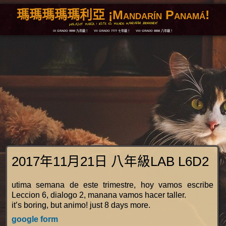
瑪瑪瑪瑪瑪利亞 ¡Mandarín Panamá!
¡HOLA,SOY MARÍA ! ¡ESTE ES MUNDO MANDARÍN! ¡BIENVENIDO!
IX GRADO 9999 九年級！
VII GRADO 7777 七年級！
VIII GRADO 8888 八年級！
2017年11月21日 八年級LAB L6D2
utima semana de este trimestre, hoy vamos escribe
Leccion 6, dialogo 2, manana vamos hacer taller.
it’s boring, but animo! just 8 days more.
google form