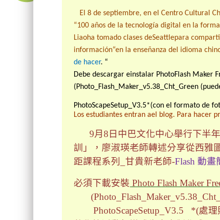
El 8
de septiembre
,
en el Centro Cultural 
“100 años de la tecnología digital
en
la forma
Liao
ha
t
omado clases
de
Seattle
par
a comparti
información
“
en la enseñanza
del idioma chin
de hacer
.
“
Debe descargar e
instalar Photo
Flash Maker
F
(
Photo_Flash_Maker_v5.38_Cht_Green
(pued
PhotoScapeSetup_V3.5
*
(
con el formato de
fo
Los estudiantes
entr
an a
el
blog
. Para hacer pr
9月8日中巴文化中心舉行下半
訓」，廖淑瑛老師轉述分享從西雅
距課程系列_甘貴新老師-
Flash 動
必須下載安裝
Photo Flash Maker Fre
(Photo_Flash_Maker_v5.38_Cht
PhotoScapeSetup_V3.5 *(