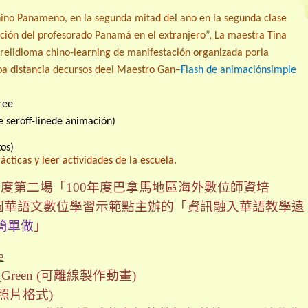
Chino Panameño, en la segunda mitad del año en
la segunda
clase
ción del profesorado Panamá en el extranjero”,
La maestra Tina
r
el
idioma chino
-learning
de
manifestación organizada por
la
o
a distancia
de
cursos de
el
Maestro
Gan
–
Flash
de animación
simple
ree
e ser
off-line
de animación
)
tos)
ácticas y leer actividades de la escuela.
年度第二場「100年度巴拿馬地區海外數位師資培
圖華語文數位學習示範點主辦的「資訊融入華語教學遠
畫簡單做
」
e
_Green
(
可離線製作動畫
)
處理照片格式)