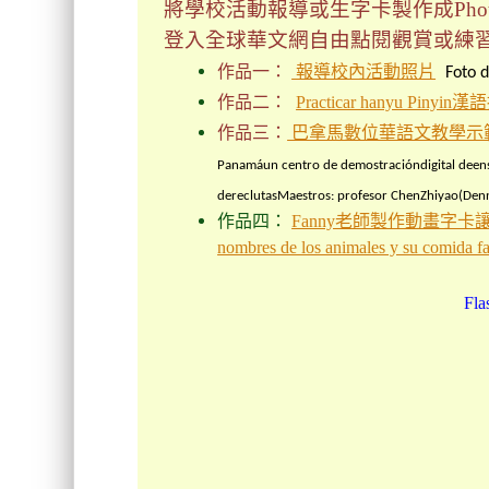
將學校活動報導或生字卡製作成
Ph
登入全球華文網自由點閱觀賞或練
作品一：
報導校內活動照片
Foto 
作品二：
Practicar hanyu Piny
作品三：
巴拿馬數位華語文教學示範中
Panamá
un centro de demostración
digital de
en
de
reclutas
Maestros
:
profesor Chen
Zhiyao
(
Denn
作品四：
Fanny老師製作動畫字
nombres de los animales y su comida fa
Fl