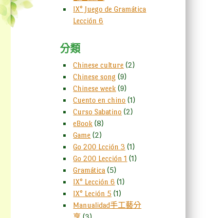
IX° Juego de Gramática
Lección 6
分類
Chinese culture
(2)
Chinese song
(9)
Chinese week
(9)
Cuento en chino
(1)
Curso Sabatino
(2)
eBook
(8)
Game
(2)
Go 200 Lcción 3
(1)
Go 200 Lección 1
(1)
Gramática
(5)
IX° Lección 6
(1)
IX° Leción 5
(1)
Manualidad手工藝分
享
(3)