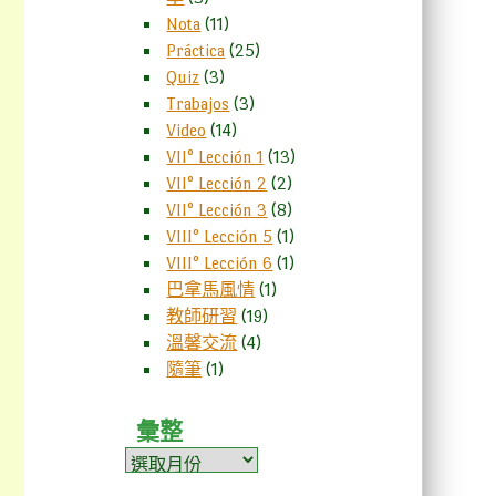
Nota
(11)
Práctica
(25)
Quiz
(3)
Trabajos
(3)
Video
(14)
VII° Lección 1
(13)
VII° Lección 2
(2)
VII° Lección 3
(8)
VIII° Lección 5
(1)
VIII° Lección 6
(1)
巴拿馬風情
(1)
教師研習
(19)
溫馨交流
(4)
隨筆
(1)
彙整
彙
整