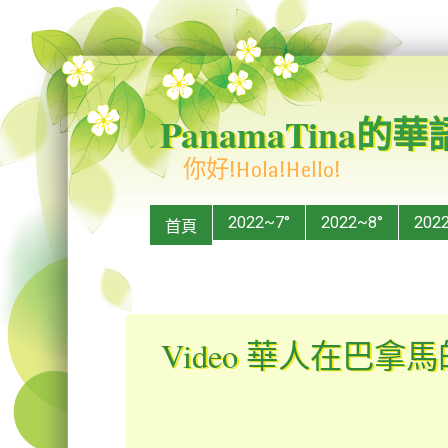
PanamaTina的
你好!Hola!Hello!
Menu
Skip to content
2022~7°
2022~8°
202
首頁
Video 華人在巴拿馬