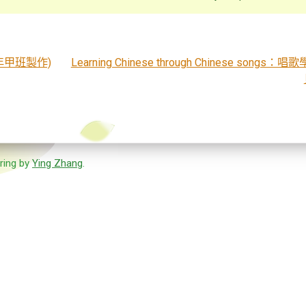
二年甲班製作)
Learning Chinese through Chinese songs
ring by
Ying Zhang
.