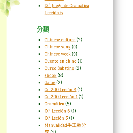
IX° Juego de Gramática
Lección 6
分類
Chinese culture
(2)
Chinese song
(9)
Chinese week
(9)
Cuento en chino
(1)
Curso Sabatino
(2)
eBook
(8)
Game
(2)
Go 200 Lcción 3
(1)
Go 200 Lección 1
(1)
Gramática
(5)
IX° Lección 6
(1)
IX° Leción 5
(1)
Manualidad手工藝分
享
(3)