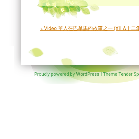
Post navigation
«
Video 華人在巴拿馬的故事之一 (XII A十
Proudly powered by
WordPress
| Theme Tender Sp