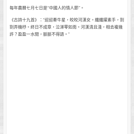
每年農曆七月七日是“中國人的情人節”。
《古詩十九首》：“迢迢牽牛星，皎皎河漢女。纖纖擢素手，劄
劄弄機杼。終日不成章，泣涕零如雨。河漢清且淺，相去複幾
許？盈盈一水間，脈脈不得語。”