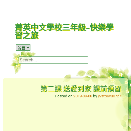
菁英中文學校三年級~快樂學
習之旅
Menu
Skip to content
Search
第二課 送愛到家 課前預習
Posted on
2019-09-08
by
yvettewu0727