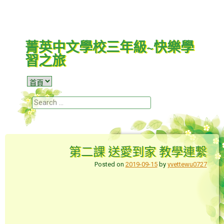
菁英中文學校三年級~快樂學
習之旅
Menu
Skip to content
Search
第二課 送愛到家 教學連繫
Posted on
2019-09-15
by
yvettewu0727