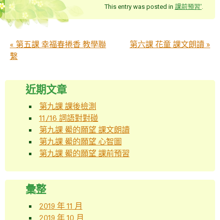
This entry was posted in
課前預習'
.
Post navigation
«
第五課 幸福春捲香 教學聯
第六課 花童 課文朗讀
»
繫
近期文章
第九課 課後檢測
11/16 詞語對對碰
第九課 鱟的願望 課文朗讀
第九課 鱟的願望 心智圖
第九課 鱟的願望 課前預習
彙整
2019 年 11 月
2019 年 10 月