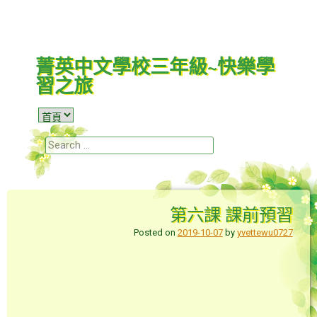
菁英中文學校三年級~快樂學
習之旅
Menu
Skip to content
Search
第六課 課前預習
Posted on
2019-10-07
by
yvettewu0727