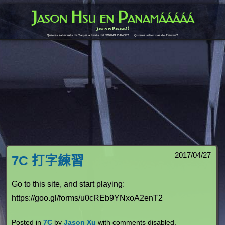
Jason Hsu en Panamááááá
Jason in Panama!!
Quieres saber más de Taipei a través del SWING DANCE?
Quieres saber más de Taiwan?
2017/04/27
7C 打字練習
Go to this site, and start playing:
https://goo.gl/forms/u0cREb9YNxoA2enT2
Posted in
7C
by
Jason Xu
with
comments disabled
.