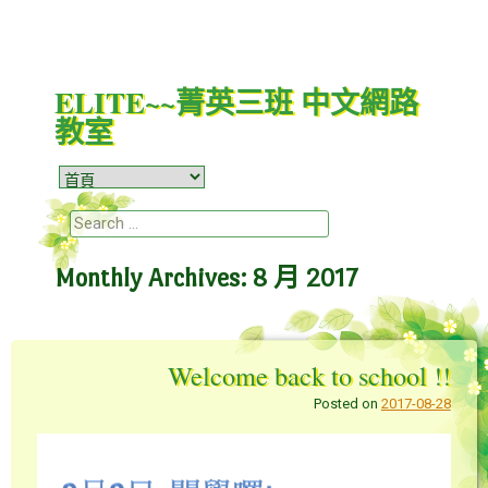
ELITE~~菁英三班 中文網路
教室
Menu
Skip to content
Search
Monthly Archives:
8 月 2017
Welcome back to school !!
Posted on
2017-08-28