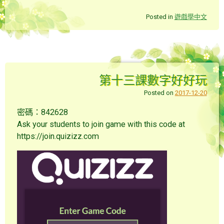
Posted in
遊戲學中文
第十三課數字好好玩
Posted on
2017-12-20
密碼：842628
Ask your students to join game with this code at
https://join.quizizz.com