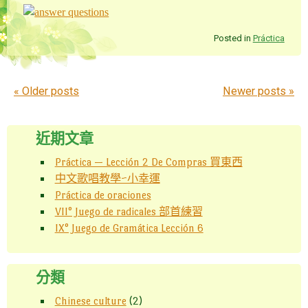
Posted in
Práctica
Post navigation
«
Older posts
Newer posts
»
近期文章
Práctica — Lección 2 De Compras 買東西
中文歌唱教學~小幸運
Práctica de oraciones
VII° Juego de radicales 部首練習
IX° Juego de Gramática Lección 6
分類
Chinese culture
(2)