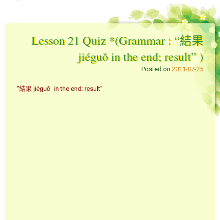
Lesson 21 Quiz *(Grammar : “結果
jiéguǒ in the end; result” )
Posted on
2011-07-25
“結果
jiéguǒ
in the end; result”