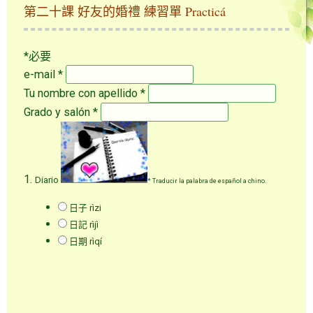
第二十課 好友的婚禮 練習單 Practicá
*必要
e-mail
*
Tu nombre con apellido
*
Grado y salón
*
1.
Diario
*
Traducir la palabra de español a chino.
日子 rìzi
日記 rìjì
日期 rìqí