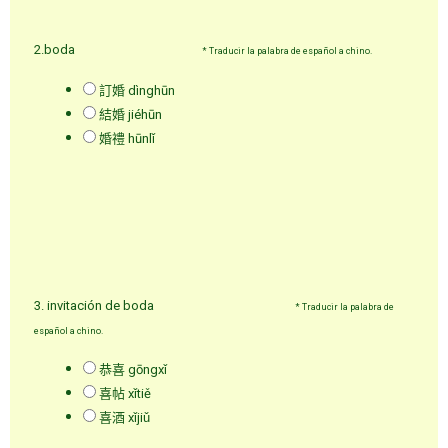
2.boda
*
Traducir la palabra de español a chino.
訂婚 dìnghūn
結婚 jiéhūn
婚禮 hūnlǐ
3. invitación de boda
*
Traducir la palabra de
español a chino.
恭喜 gōngxǐ
喜帖 xǐtiě
喜酒 xǐjiǔ