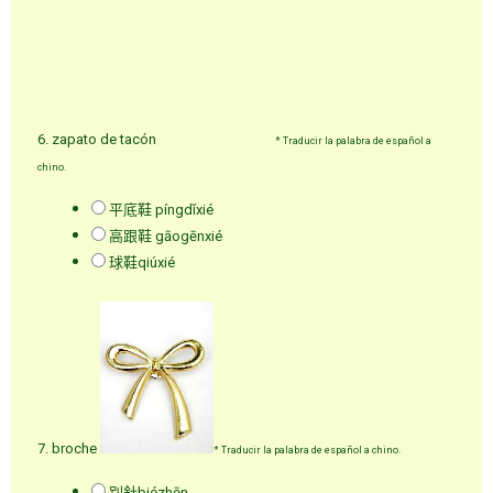
6. zapato de tacón
*
Traducir la palabra de español a
chino.
平底鞋 píngdǐxié
高跟鞋 gāogēnxié
球鞋qiúxié
7. broche
*
Traducir la palabra de español a chino.
別針biézhēn