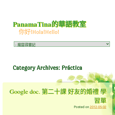
PanamaTina的華語教室
你好!Hola!Hello!
Menu
Skip to content
Category Archives:
Práctica
Google doc. 第二十課 好友的婚禮 學
習單
Posted on
2012-05-02