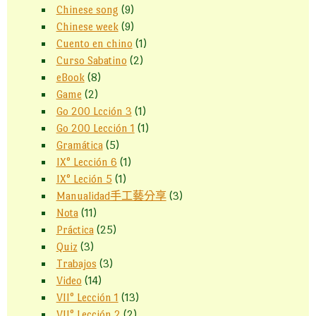
Chinese song
(9)
Chinese week
(9)
Cuento en chino
(1)
Curso Sabatino
(2)
eBook
(8)
Game
(2)
Go 200 Lcción 3
(1)
Go 200 Lección 1
(1)
Gramática
(5)
IX° Lección 6
(1)
IX° Leción 5
(1)
Manualidad手工藝分享
(3)
Nota
(11)
Práctica
(25)
Quiz
(3)
Trabajos
(3)
Video
(14)
VII° Lección 1
(13)
VII° Lección 2
(2)