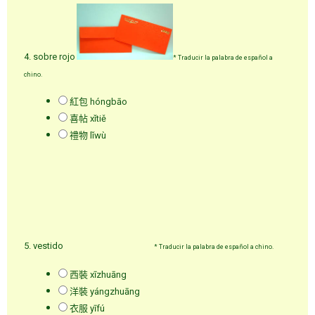
4. sobre rojo
*
Traducir la palabra de español a
chino.
紅包 hóngbāo
喜帖 xǐtiě
禮物 lǐwù
5. vestido
*
Traducir la palabra de español a chino.
西裝 xīzhuāng
洋裝 yángzhuāng
衣服 yīfú