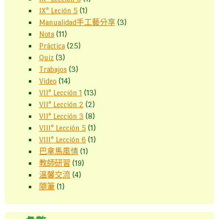
IX° Leción 5
(1)
Manualidad手工藝分享
(3)
Nota
(11)
Práctica
(25)
Quiz
(3)
Trabajos
(3)
Video
(14)
VII° Lección 1
(13)
VII° Lección 2
(2)
VII° Lección 3
(8)
VIII° Lección 5
(1)
VIII° Lección 6
(1)
巴拿馬風情
(1)
教師研習
(19)
溫馨交流
(4)
隨筆
(1)