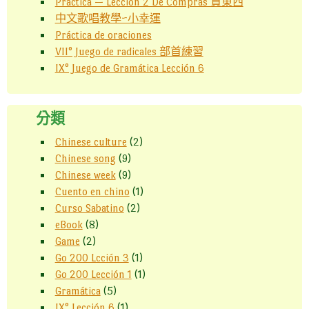
Práctica — Lección 2 De Compras 買東西
中文歌唱教學~小幸運
Práctica de oraciones
VII° Juego de radicales 部首練習
IX° Juego de Gramática Lección 6
分類
Chinese culture
(2)
Chinese song
(9)
Chinese week
(9)
Cuento en chino
(1)
Curso Sabatino
(2)
eBook
(8)
Game
(2)
Go 200 Lcción 3
(1)
Go 200 Lección 1
(1)
Gramática
(5)
IX° Lección 6
(1)