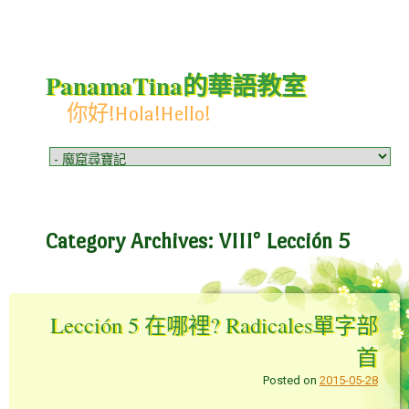
PanamaTina的華語教室
你好!Hola!Hello!
Menu
Skip to content
Category Archives:
VIII° Lección 5
Lección 5 在哪裡? Radicales單字部
首
Posted on
2015-05-28