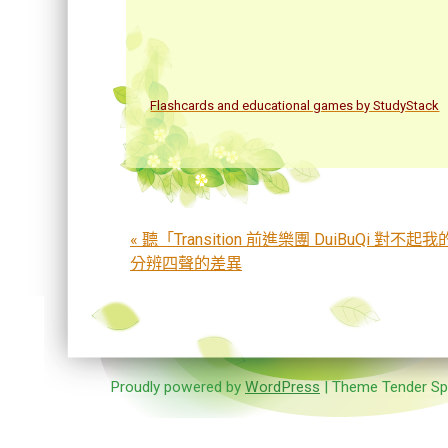
Flashcards and educational games by StudyStack
Post navigation
«
聽「Transition 前進樂團 DuiBuQi 對不
分辨四聲的差異
Proudly powered by
WordPress
| Theme Tender Sp