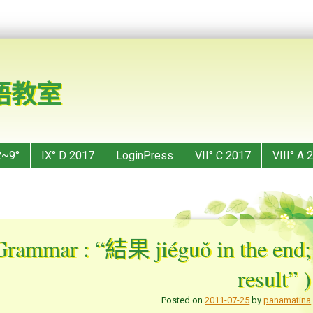
華語教室
2~9°
IX° D 2017
LoginPress
VII° C 2017
VIII° A 
Grammar : “結果 jiéguǒ in the end;
result” )
Posted on
2011-07-25
by
panamatina