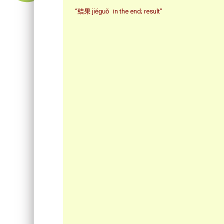
“結果
jiéguǒ
in the end; result”