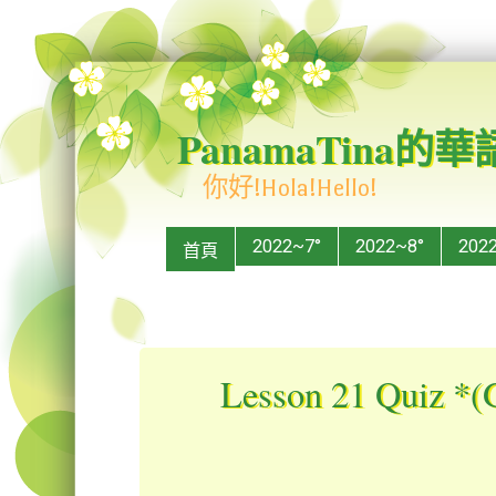
PanamaTina的
你好!Hola!Hello!
Menu
Skip to content
2022~7°
2022~8°
202
首頁
Lesson 21 Quiz *(