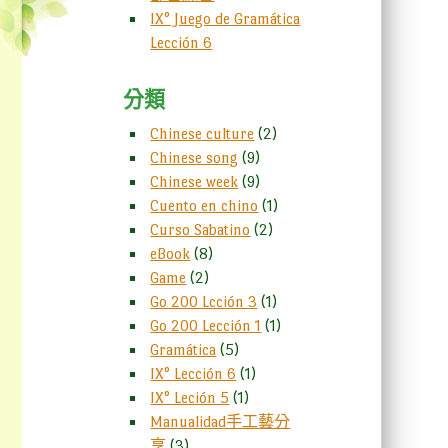
IX° Juego de Gramática
Lección 6
分類
Chinese culture
(2)
Chinese song
(9)
Chinese week
(9)
Cuento en chino
(1)
Curso Sabatino
(2)
eBook
(8)
Game
(2)
Go 200 Lcción 3
(1)
Go 200 Lección 1
(1)
Gramática
(5)
IX° Lección 6
(1)
IX° Leción 5
(1)
Manualidad手工藝分
享
(3)