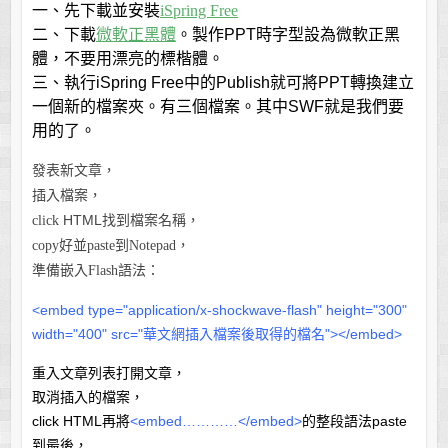
一、先下載並安裝
iSpring Free
二、下載
微軟正黑體
。
製作
PPT
時字型設為微軟正黑
體，不要用漂亮的標楷體。
三、執行
iSpring Free
中的
Publish
就可將
PPT
轉換建立
一個新的檔案夾。有三個檔案。其中
SWF
就是我們要
用的了。
發表新文章，
插入檔案，
HTML
click
找到檔案名稱，
copy
好並
paste
到
Notepad
，
準備嵌入
Flash
語法
：
<embed type="application/x-shockwave-flash" height="300"
width="400" src="華文網插入檔案後取得的檔名"></embed>
重入文章列表打開文章，
取消插入的檔案，
click HTML
再將
<embed…………
</embed>
的整段語法paste
到最後，