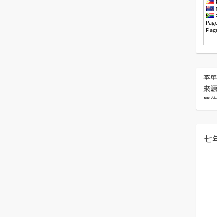
本單
來源
單位
不願
版主
七