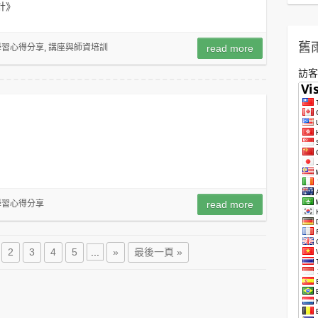
計》
舊
學習心得分享
,
講座與師資培訓
read more
訪客
學習心得分享
read more
2
3
4
5
...
»
最後一頁 »