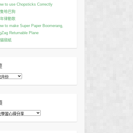
w to use Chopsticks Correctly
隻哈巴狗
年律動歌
ow to make Super Paper Boomerang,
gZag Returnable Plane
貓摺紙
整
類