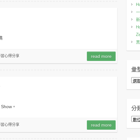
Ho
一
新
H
Zi
稿
黑
學習心得分享
read more
彙
彙
了
整
 Show。
分
分
學習心得分享
read more
類