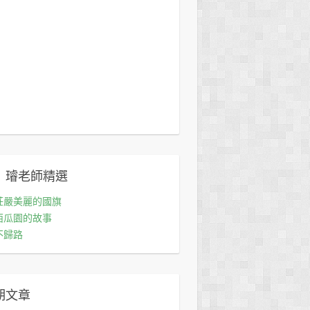
 璿老師精選
莊嚴美麗的國旗
西瓜園的故事
不歸路
期文章