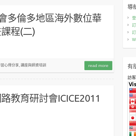
導航
員會多倫多地區海外數位華
登
訂
課程(二)
訂
W
有
學習心得分享
,
講座與師資培訓
read more
訪客
教育研討會ICICE2011