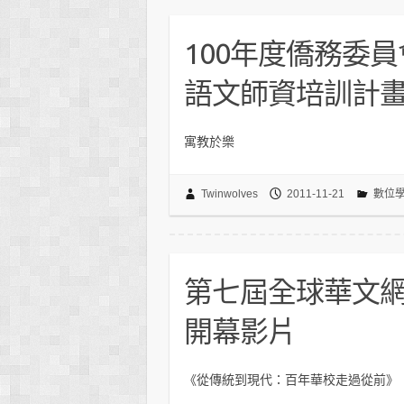
100年度僑務委
語文師資培訓計畫
寓教於樂
Twinwolves
2011-11-21
數位
第七屆全球華文網路
開幕影片
《從傳統到現代：百年華校走過從前》