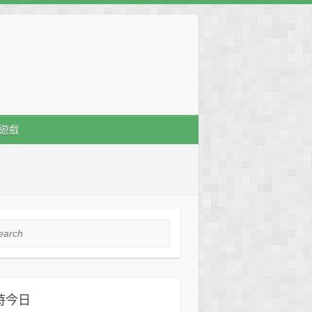
遊戲
rch
時今日