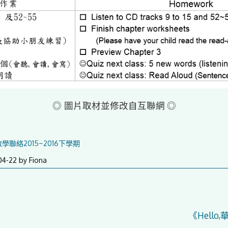
◎
◎
圖片取材並修改自互聯網
教學聯絡2015~2016下學期
2016-
04-22
by
Fiona
04-
28
《Hell