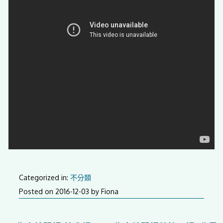
Categorized in:
不分類
2016-
Posted on
2016-12-03
by
Fiona
12-
17