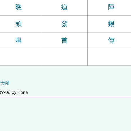
晚
道
陣
頭
發
銀
唱
首
傳
不分類
2019-
09-06
by
Fiona
09-
09