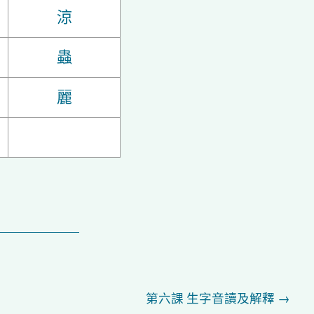
涼
蟲
麗
第六課 生字音讀及解釋
→