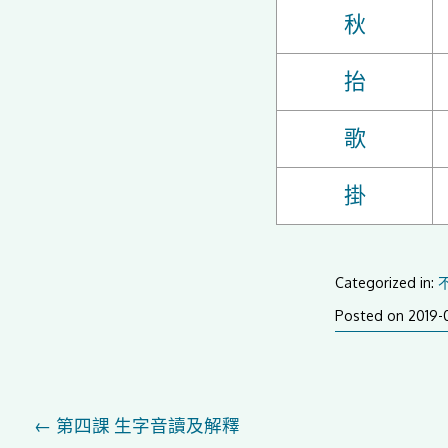
秋
抬
歌
掛
Categorized in:
Posted on
2019-
Post
←
第四課 生字音讀及解釋