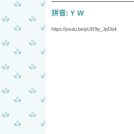
拼音: Y W
https://youtu.be/pUR9p_JpDb4