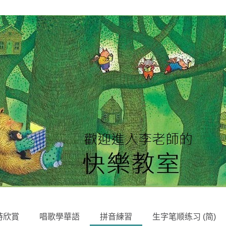
SKIP
詩欣賞
唱歌學華語
拼音練習
生字笔顺练习 (简)
TO