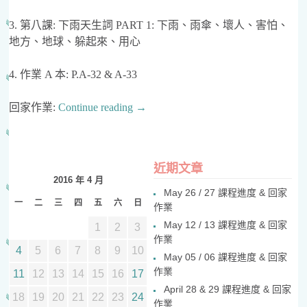
3. 第八課: 下雨天生詞 PART 1: 下雨、雨傘、壞人、害怕、
地方、地球、躲起來、用心
4. 作業 A 本: P.A-32 & A-33
回家作業:
Continue reading
→
近期文章
2016 年 4 月
May 26 / 27 課程進度 & 回家
一
二
三
四
五
六
日
作業
May 12 / 13 課程進度 & 回家
1
2
3
作業
4
5
6
7
8
9
10
May 05 / 06 課程進度 & 回家
作業
11
12
13
14
15
16
17
April 28 & 29 課程進度 & 回家
18
19
20
21
22
23
24
作業