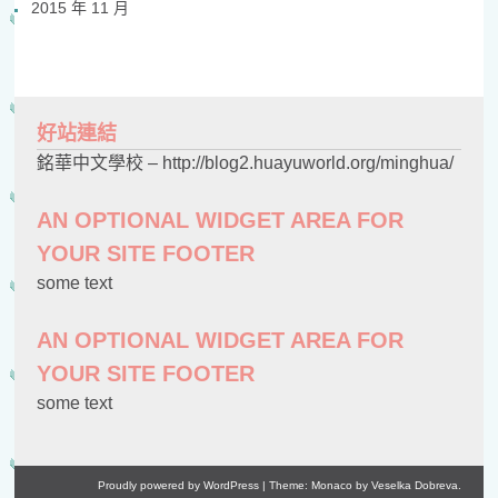
2015 年 11 月
好站連結
銘華中文學校 – http://blog2.huayuworld.org/minghua/
AN OPTIONAL WIDGET AREA FOR
YOUR SITE FOOTER
some text
AN OPTIONAL WIDGET AREA FOR
YOUR SITE FOOTER
some text
Proudly powered by WordPress
|
Theme: Monaco by
Veselka Dobreva
.