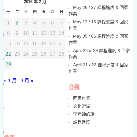
2016 年 2 月
May 26 / 27 課程進度 & 回家
一
二
三
四
五
六
日
作業
May 12 / 13 課程進度 & 回家
1
2
3
4
5
6
7
作業
8
9
10
11
12
13
14
May 05 / 06 課程進度 & 回家
作業
15
16
17
18
19
20
21
April 28 & 29 課程進度 & 回家
22
23
24
25
26
27
28
作業
29
April 21 / 22 課程進度 & 回家
作業
« 1 月
3 月 »
分類
回家作業
文化常識
李老師的話
課程進度