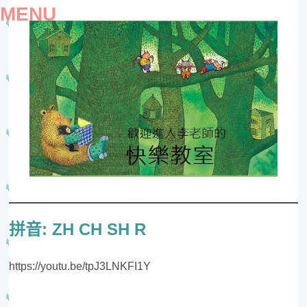
MENU
SKIP
TO
拼音: ZH CH SH R
CONTENT
https://youtu.be/tpJ3LNKFI1Y