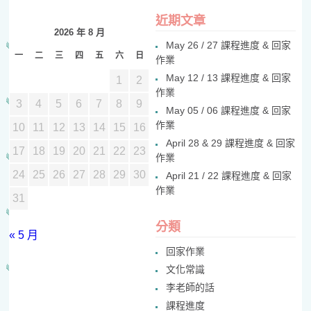
近期文章
2026 年 8 月
May 26 / 27 課程進度 & 回家
一
二
三
四
五
六
日
作業
May 12 / 13 課程進度 & 回家
1
2
作業
3
4
5
6
7
8
9
May 05 / 06 課程進度 & 回家
作業
10
11
12
13
14
15
16
April 28 & 29 課程進度 & 回家
17
18
19
20
21
22
23
作業
24
25
26
27
28
29
30
April 21 / 22 課程進度 & 回家
作業
31
分類
« 5 月
回家作業
文化常識
李老師的話
課程進度