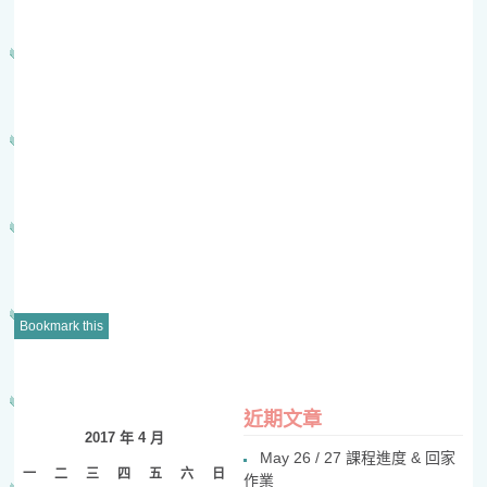
Bookmark this
POST
近期文章
NAVIGATION
2017 年 4 月
May 26 / 27 課程進度 & 回家
一
二
三
四
五
六
日
作業