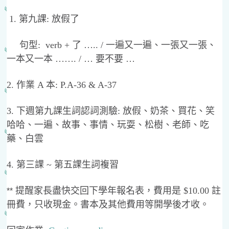
1. 第九課: 放假了
句型: verb + 了 ….. / 一遍又一遍、一張又一張、
一本又一本 ……. / … 要不要 …
2. 作業 A 本: P.A-36 & A-37
3. 下週第九課生詞認詞測驗: 放假、奶茶、買花、笑
哈哈、一遍、故事、事情、玩耍、松樹、老師、吃
藥、白雲
4. 第三課 ~ 第五課生詞複習
提醒家長盡快交回下學年報名表，費用是 $10.00 註
**
冊費，只收現金。書本及其他費用等開學後才收。