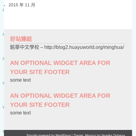
2015 年 11 月
好站連結
銘華中文學校 – http://blog2.huayuworld.org/minghua/
AN OPTIONAL WIDGET AREA FOR
YOUR SITE FOOTER
some text
AN OPTIONAL WIDGET AREA FOR
YOUR SITE FOOTER
some text
Proudly powered by WordPress
|
Theme: Monaco by
Veselka Dobreva
.