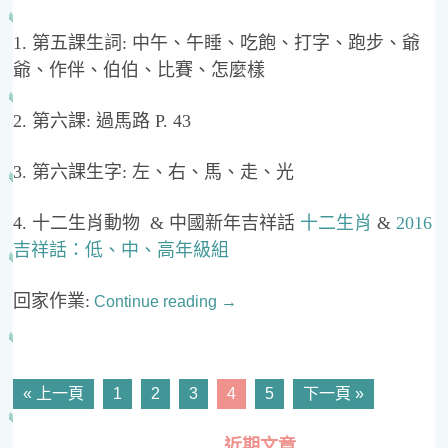
1. 第五課生詞: 中午、午睡、吃飽、打字、跑步、爺
爺、作伴、伯伯、比賽、怎麼樣
2. 第六課: 過馬路 P. 43
3. 第六課生字: 左、右、馬、走、光
4. 十二生肖動物 & 中國新年吉祥話
十二生肖
&
2016
吉祥話：低、中、高年級組
回家作業:
Continue reading
→
POSTS
« 上一頁
1
2
3
4
5
下一頁 »
NAVIGATION
近期文章