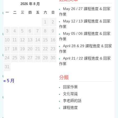
2026 年 8 月
May 26 / 27 課程進度 & 回家
一
二
三
四
五
六
日
作業
May 12 / 13 課程進度 & 回家
1
2
作業
3
4
5
6
7
8
9
May 05 / 06 課程進度 & 回家
作業
10
11
12
13
14
15
16
April 28 & 29 課程進度 & 回家
17
18
19
20
21
22
23
作業
24
25
26
27
28
29
30
April 21 / 22 課程進度 & 回家
作業
31
分類
« 5 月
回家作業
文化常識
李老師的話
課程進度