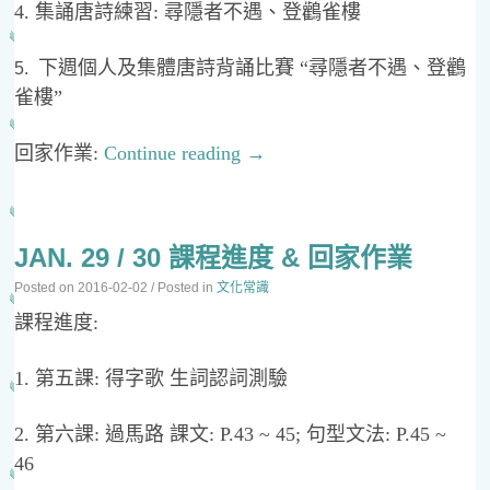
4. 集誦唐詩練習: 尋隱者不遇、登鸛雀樓
下週個人及集體唐詩背誦比賽 “尋隱者不遇、登鸛
5.
雀樓”
回家作業:
Continue reading
→
JAN. 29 / 30 課程進度 & 回家作業
Posted on
2016-02-02
/ Posted in
文化常識
課程進度:
1. 第五課: 得字歌 生詞認詞測驗
2. 第六課: 過馬路 課文: P.43 ~ 45; 句型文法: P.45 ~
46