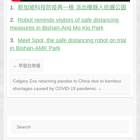
1.
新加坡科技防疫再一樁 派出機器人巡邏公園
2.
Robot reminds visitors of safe distancing
measures in Bishan-Ang Mo Kio Park
3.
Meet Spot, the safe distancing robot on trial
in Bishan-AMK Park
←
早發白帝城
Calgary Zoo returning pandas to China due to bamboo
shortages caused by COVID-19 pandemic
→
Search