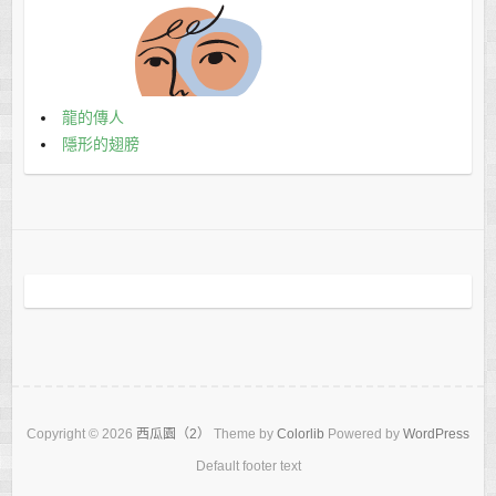
龍的傳人
隱形的翅膀
Copyright © 2026
西瓜園（2）
Theme by
Colorlib
Powered by
WordPress
Default footer text