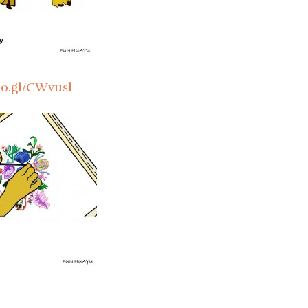
oo.gl/CWvusl