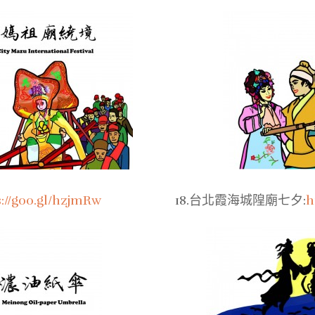
s://goo.gl/hzjmRw
18.台北霞海城隍廟七夕:
h