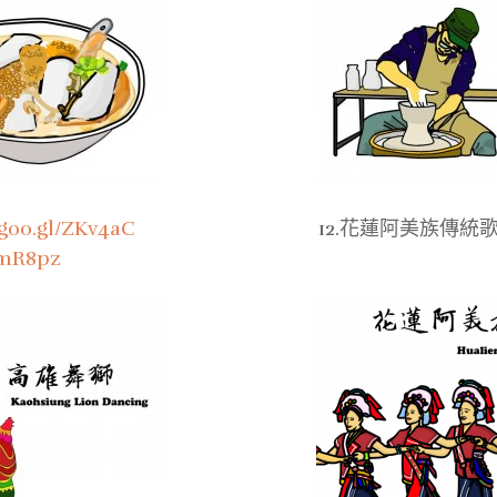
/goo.gl/ZKv4aC
12.花蓮阿美族傳統
/smR8pz