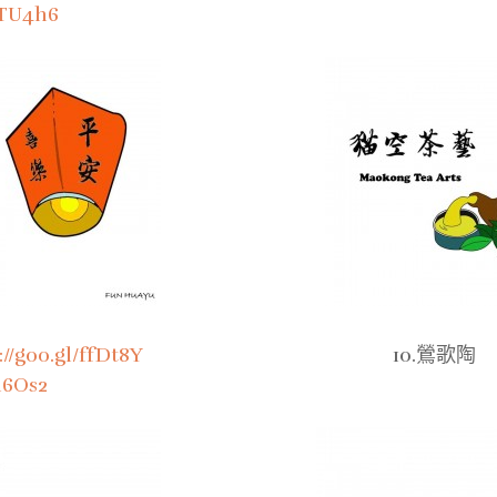
0TU4h6
://goo.gl/ffDt8Y
10.鶯歌陶
ql6Os2