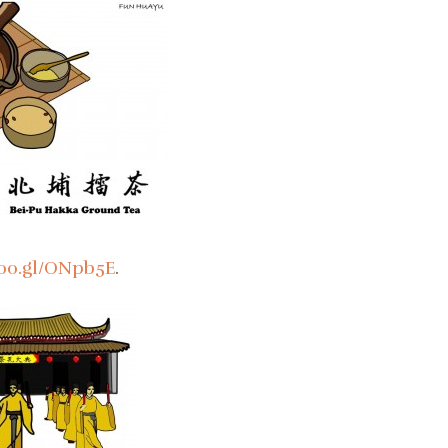
goo.gl/ONpb5E
.