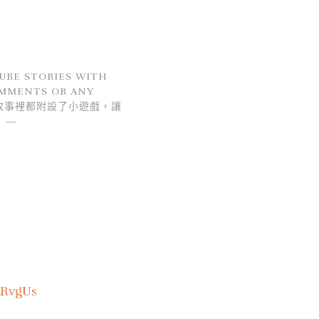
URE STORIES WITH
OMMENTS OR ANY
文化故事裡都附設了小遊戲，讓
!
ARvgUs