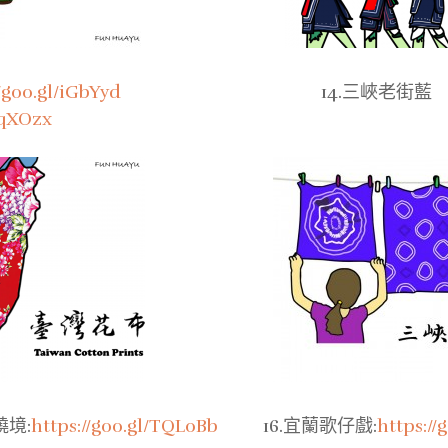
//goo.gl/iGbYyd
14.三峽老街藍
zqXOzx
繞境:
https://goo.gl/TQL0Bb
16.宜蘭歌仔戲:
https://