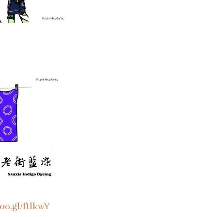
goo.gl/ftlkwY