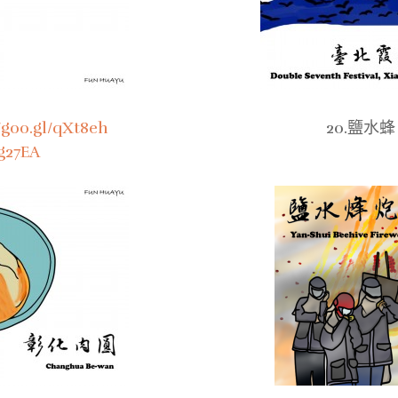
//goo.gl/qXt8eh
20.鹽水蜂
0g27EA