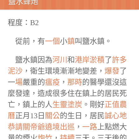
鹽水蜂炮
程度：B2
從前，有
一個
小
鎮
叫鹽水鎮。
鹽水鎮因為
河川
和
港
岸
淤積
了
許多
泥沙
，衛生環境漸漸地變差，
爆發
了
一
場
嚴重的
瘟疫
，
那時
的醫學還沒這
麼發達，造成很多住在鎮上的居民死
亡，鎮上的人
生靈塗炭
。剛好
正值
農
曆
正月13日
關公
的生日，居民
誠心地
恭
請
關帝爺
遶境
出巡
，
一路
上點燃大
量的煙火
炮竹
，
持續
三天。三天後的