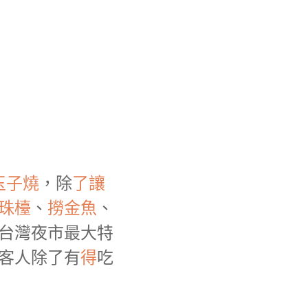
玉子燒
，除
了
讓
珠檯
、
撈
金魚
、
台灣夜市最大特
客人除了有
得
吃