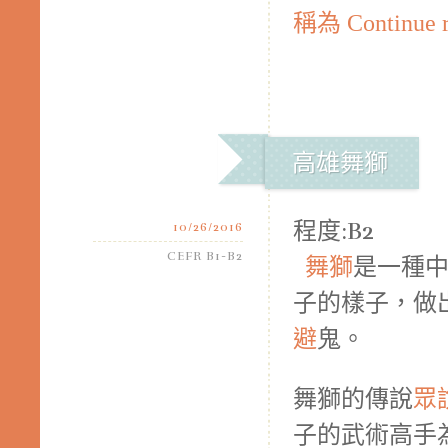
稱為
Continue 
高雄舞獅
程度:B2
10/26/2016
CEFR B1-B2
舞獅
是一種
子的樣子，做
避
鬼。
舞獅的傳說
眾
子的武術高手