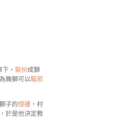
樂下，
裝扮
成獅
為舞獅可以
驅邪
獅子的
侵擾
，村
，於是他決定教