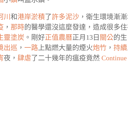
河川
和
港
岸
淤積
了
許多
泥沙
，衛生環境漸漸
疫
，
那時
的醫學還沒這麼發達，造成很多住
生靈塗炭
。剛好
正值
農曆
正月13日
關公
的生
境
出巡
，
一路
上點燃大量的煙火
炮竹
，
持續
宵
夜，
肆虐
了二十幾年的瘟疫竟然
Continue