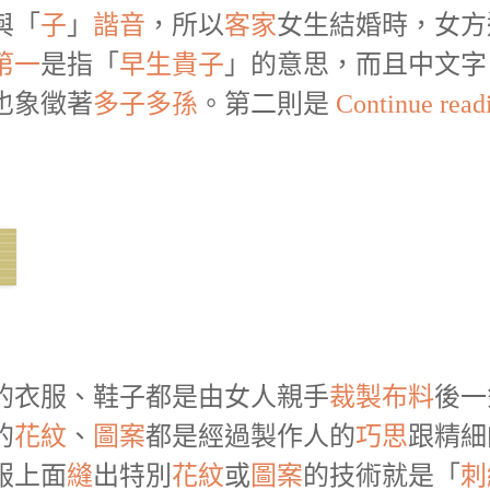
與「
子
」
諧音
，所以
客家
女生結婚時，女方
第一
是指「
早生貴子
」的意思，而且中文字
也象徵著
多子多孫
。第二則是
Continue rea
的衣服、鞋子都是由女人親手
裁製
布料
後一
的
花紋
、
圖案
都是經過製作人的
巧思
跟精細
服上面
縫
出特別
花紋
或
圖案
的技術就是「
刺