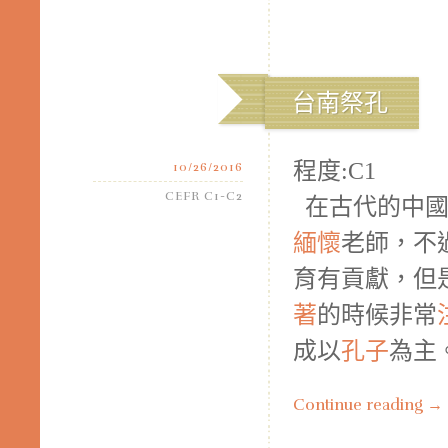
台南祭孔
程度:C1
10/26/2016
CEFR C1-C2
在古代的中國
緬懷
老師，不
育有貢獻，但
著
的時候非常
成以
孔子
為主
Continue reading
→