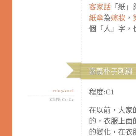
客家話
「紙」
紙傘
為
嫁妝
，
個「人」字，
嘉義朴子刺繡
程度:C1
12/05/2016
CEFR C1-C2
在以前，大家
的，衣服上面
的變化，在衣