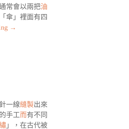
通常會以兩把
油
「傘」裡面有四
ding
→
針一線
縫製
出來
的手工
而
有不同
繡
」，在古代被