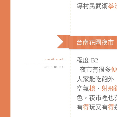
導村民武術
拳
台南花園夜市
程度:B2
10/26/2016
CEFR B1-B2
夜市有很多
大家能吃飽外
空氣
槍
、
射
飛
色，夜市裡也
有
得
玩又有
得