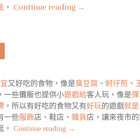
法
，
Continue reading
→
便宜
又好吃的食物，像是
臭豆腐
、
蚵仔煎
、
，一些攤販也提供小
遊戲
給
客人玩
，像是
彈
鏢
，所以有好吃的食物又有
好玩
的遊戲
就是
有一些
服飾
店、鞋店、
雜貨
店，讓來夜市的
逛。
Continue reading
→