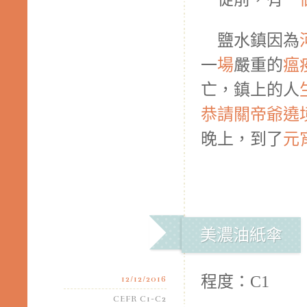
鹽水鎮因為
一
場
嚴重的
瘟
亡，鎮上的人
恭
請
關帝爺
遶
晚上，到了
元
美濃油紙傘
程度：C1
12/12/2016
CEFR C1-C2