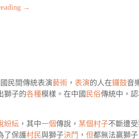
reading
→
中國民間傳統表演
藝術
，
表演
的人在
鑼鼓
音
出獅子的
各種
模樣。在中國
民俗
傳統中，認
說紛紜
，其中
一個
傳說，
某個
村子
不斷遭受
為了保護
村民
與獅子
決鬥
，
但
都無法贏獅子