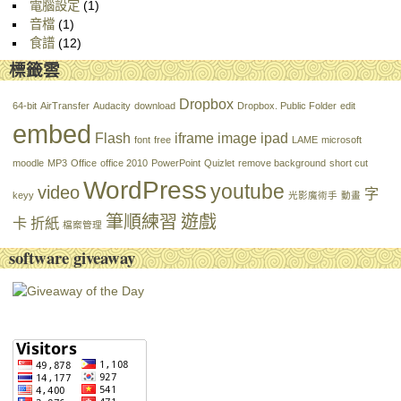
電腦設定
(1)
音檔
(1)
食譜
(12)
標籤雲
Dropbox
64-bit
AirTransfer
Audacity
download
Dropbox. Public Folder
edit
embed
Flash
iframe
image
ipad
font
free
LAME
microsoft
moodle
MP3
Office
office 2010
PowerPoint
Quizlet
remove background
short cut
WordPress
youtube
video
字
keyy
光影魔術手
動畫
筆順練習
遊戲
卡
折紙
檔案管理
software giveaway