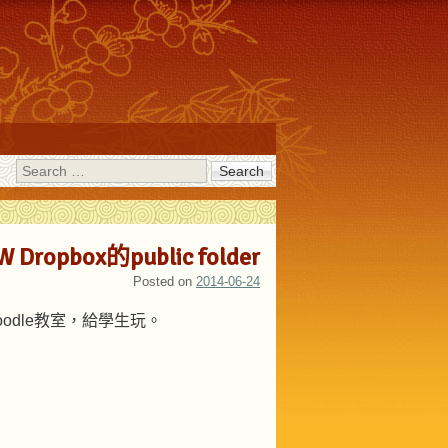
Search
 Dropbox的public folder
Posted on
2014-06-24
或moodle教室，給學生玩。