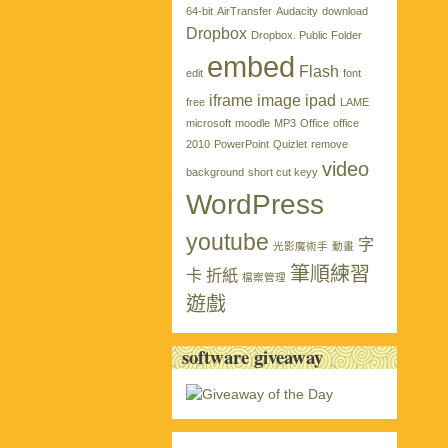
64-bit
AirTransfer
Audacity
download
Dropbox
Dropbox. Public Folder
embed
Flash
edit
font
iframe
image
ipad
free
LAME
microsoft
moodle
MP3
Office
office
2010
PowerPoint
Quizlet
remove
video
background
short cut keyy
WordPress
youtube
字
光影魔術手
動畫
筆順練習
卡
折紙
檔案管理
遊戲
software giveaway