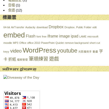
電腦設定
(1)
音檔
(1)
食譜
(12)
標籤雲
Dropbox
64-bit
AirTransfer
Audacity
download
Dropbox. Public Folder
edit
embed
Flash
iframe
image
ipad
font
free
LAME
microsoft
moodle
MP3
Office
office 2010
PowerPoint
Quizlet
remove background
short cut
WordPress
youtube
video
字
keyy
光影魔術手
動畫
筆順練習
遊戲
卡
折紙
檔案管理
software giveaway