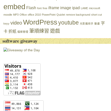
embed
Flash
iframe
image
ipad
font
free
LAME
microsoft
moodle
MP3
Office
office 2010
PowerPoint
Quizlet
remove background
short cut
WordPress
youtube
video
字
keyy
光影魔術手
動畫
筆順練習
遊戲
卡
折紙
檔案管理
software giveaway