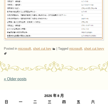
Posted in
microsoft
,
short cut key
|
Tagged
microsoft
,
short cut keyy
Post navigation
«
Older posts
2026 年 8 月
日
一
二
三
四
五
六