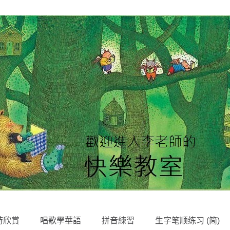
SKIP
詩欣賞
唱歌學華語
拼音練習
生字笔顺练习 (简)
TO