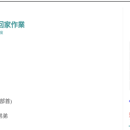
CONTENT
& 回家作業
度
、部首)
弟弟