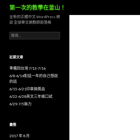
搜
第一次的教學在釜山！
尋
全新的正體中文 WordPress 網
誌 全球華文網教師部落格
搜
尋
關
鍵
字:
近期文章
準備回台灣 7/13-7/16
6/8-6/14對這一年的自己想說
的話
6/15-6/21印章換獎品
6/22-6/28英文三年級口試
6/29-7/5無力
彙整
2017 年 8 月