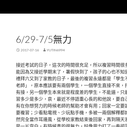
6/29-7/5無力
2017-07-16
YUTIN6994
接近考試的日子，這次的時間很充足，所以複習時間很
能因為又接近學期末了，暑假快到了，孩子的心也不知道
禮拜六又到了家教的日子，最後的複習永遠都是「學生
老師」，原本應該要有兩個學生，一個學生直接不來，
有接，另一個學生本來就是程度差的學生，不能逼，只
習多少是多少，哀，最近不停語重心長的和他說，要自
有在你想努力的時候老師的幫助才會有用；回家一定要
要複習；少看點電視、少玩點手機，多被一兩個解釋都
然完全當作耳邊風，從學校家教結束後回家，再到隔天
是一片空白，有時候真的很無力，好像用力打了一拳卻