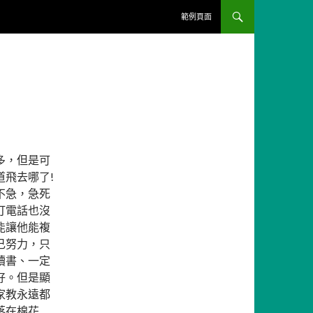
跳至內容區
範例頁面
多，但是可
飛去哪了!
不急，急死
打電話也沒
能讓他能複
己努力，只
讀書、一定
好。但是顯
家教永遠都
落在棉花