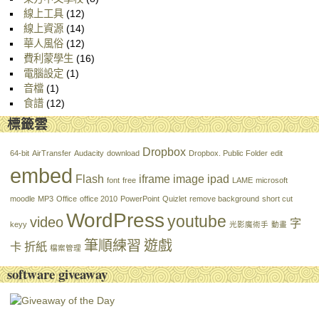
線上工具
(12)
線上資源
(14)
華人風俗
(12)
費利蒙學生
(16)
電腦設定
(1)
音檔
(1)
食譜
(12)
標籤雲
Dropbox
64-bit
AirTransfer
Audacity
download
Dropbox. Public Folder
edit
embed
Flash
iframe
image
ipad
font
free
LAME
microsoft
moodle
MP3
Office
office 2010
PowerPoint
Quizlet
remove background
short cut
WordPress
youtube
video
字
keyy
光影魔術手
動畫
筆順練習
遊戲
卡
折紙
檔案管理
software giveaway