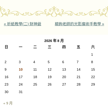
Post navigation
«
折紙教學(二) 財神爺
楊姁老師的光影魔術手教學
»
2026 年 8 月
日
一
二
三
四
五
六
1
2
3
4
5
6
7
8
9
10
11
12
13
14
15
16
17
18
19
20
21
22
23
24
25
26
27
28
29
30
31
« 9 月