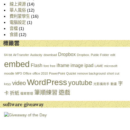
線上資源
(14)
華人風俗
(12)
費利蒙學生
(16)
電腦設定
(1)
音檔
(1)
食譜
(12)
標籤雲
Dropbox
64-bit
AirTransfer
Audacity
download
Dropbox. Public Folder
edit
embed
Flash
iframe
image
ipad
font
free
LAME
microsoft
moodle
MP3
Office
office 2010
PowerPoint
Quizlet
remove background
short cut
WordPress
youtube
video
字
keyy
光影魔術手
動畫
筆順練習
遊戲
卡
折紙
檔案管理
software giveaway