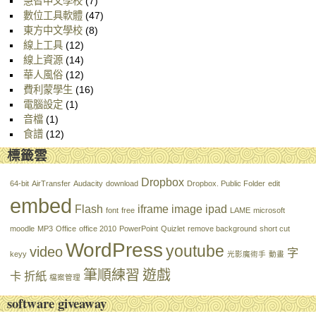
慧智中文學校
(7)
數位工具軟體
(47)
東方中文學校
(8)
線上工具
(12)
線上資源
(14)
華人風俗
(12)
費利蒙學生
(16)
電腦設定
(1)
音檔
(1)
食譜
(12)
標籤雲
Dropbox
64-bit
AirTransfer
Audacity
download
Dropbox. Public Folder
edit
embed
Flash
iframe
image
ipad
font
free
LAME
microsoft
moodle
MP3
Office
office 2010
PowerPoint
Quizlet
remove background
short cut
WordPress
youtube
video
字
keyy
光影魔術手
動畫
筆順練習
遊戲
卡
折紙
檔案管理
software giveaway