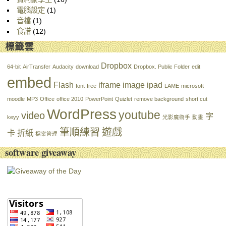
電腦設定
(1)
音檔
(1)
食譜
(12)
標籤雲
Dropbox
64-bit
AirTransfer
Audacity
download
Dropbox. Public Folder
edit
embed
Flash
iframe
image
ipad
font
free
LAME
microsoft
moodle
MP3
Office
office 2010
PowerPoint
Quizlet
remove background
short cut
WordPress
youtube
video
字
keyy
光影魔術手
動畫
筆順練習
遊戲
卡
折紙
檔案管理
software giveaway