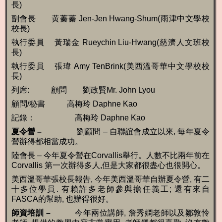
長)
副會長 黄蓁蓁 Jen-Jen Hwang-Shum(雨津中文學校
校長)
執行委員 黃瑞金 Rueychin Liu-Hwang(慈濟人文班校
長)
執行委員 張瑋 Amy TenBrink(美西溫哥華中文學校校
長)
列席: 顧問 劉政賢Mr. John Lyou
顧問/秘書 高梅玲 Daphne Kao
記錄： 高梅玲 Daphne Kao
夏令營
–
劉顧問 – 自聯誼會成立以來, 每年夏令
營辦得都相當成功。
陸會長 – 今年夏令營在Corvallis舉行。人數不比兩年前在
Corvallis 第一次辦得多人,但是大家都很盡心也很開心。
美西溫哥華張校長報告, 今年美西溫哥華自辦夏令營, 有二
十多位學員. 有賴許多老師參與擔任義工; 還有來自
FASCA的幫助, 也辦得很好。
師資培訓
–
今年兩位講師, 詹秀嫻老師以及鄒敦怜