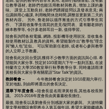
老師, 提供的教學內容非常實用, 老師們都很喜歡. 沒有數
位教學器材, 老師們也能活用教材與教具, 增加上課的趣
味。 課堂上互動良好, 老師們踴躍提問以及發表意見; 兩
位講師用心備課, 利用晚間休息時間,調整並更新第二天的
教材內容。 另外, 詹老師以循序漸進的方式引導學生寫
作、 下課前收集學生填寫的意見/疑問表、還有鄒老師的
繪本教學等, 令許多老師耳目一新, 值得學習。
陸會長詢問各校電腦, 網路, 投影機等使用狀況. 並收集各
校使用教材以及教具的資料, 希望能製作出”教學包”理念
與”懶人包”近似。 可以幫助新任老師, 或者有心參與教學
的人立即上手教書。
陸會長此次回台受訓,獲得不少教學方面的資訊與心得. 希
望能與大家分享. 預定於10/3星期六下午一點到五點, 在波
特蘭市立大學350教室舉行秋季教學分享. 同時邀請雨津
黃校長與大家分享有關星語”Star Talk”的資訊。
教師餐會
–
今年教師餐會決定於10/10星期六舉行.
至於地點, 則由即將選出的會長決定。
選舉下年度會長
–
陸會長提名雨津黃校長,其他各校長附
議。 2015-2016年度會長由黃蓁蓁校長擔任。
最後, 陸會長以及劉會長分別感謝大家的參與。 大波特蘭
華文學校聯誼會即將步入第五個年頭, 希望大家能繼續為