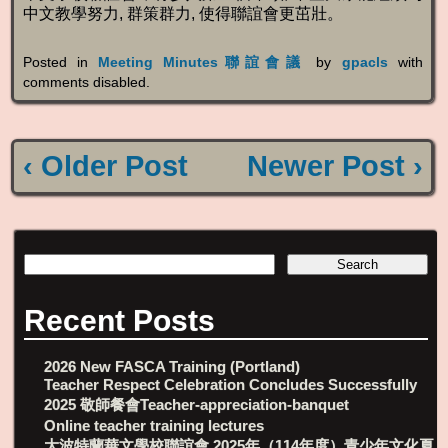
中文教學努力, 群策群力, 使得聯誼會更茁壯。
Posted in
Meeting Minutes聯誼會議
by
gpacls
with
comments disabled
.
‹ Older Post
Newer Post ›
Recent Posts
2026 New FASCA Training (Portland)
Teacher Respect Celebration Concludes Successfully
2025 敬師餐會Teacher-appreciation-banquet
Online teacher training lectures
大波特蘭華文學校聯誼會 2025年（114年度）青少年文化夏