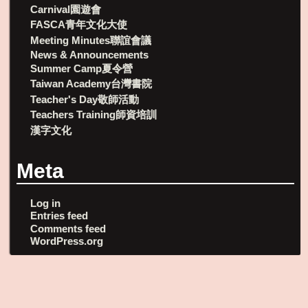
Carnival園遊會
FASCA青年文化大使
Meeting Minutes聯誼會議
News & Announcements
Summer Camp夏令營
Taiwan Academy台灣書院
Teacher's Day敬師活動
Teachers Training師資培訓
漢字文化
Meta
Log in
Entries feed
Comments feed
WordPress.org