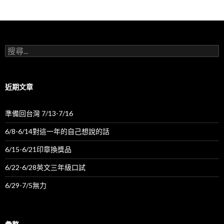
列
搜
尋
關
鍵
字:
近期文章
準備回台灣 7/13-7/16
6/8-6/14對這一年的自己想說的話
6/15-6/21印章換獎品
6/22-6/28英文三年級口試
6/29-7/5無力