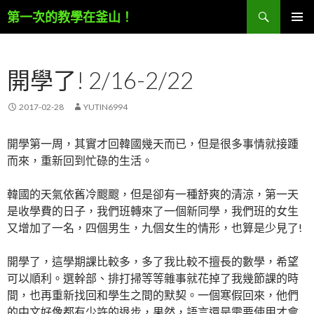
搜
第一次的教學在釜山！
尋
跳
至
內
開學了! 2/16-2/22
容
區
2017-02-28
YUTIN6994
開學第一周，其實才回韓國幾天而已，但是很多事情就接踵
而來，重新回到忙碌的生活。
韓國的天氣依舊冷颼颼，但是卻有一種舒爽的清涼，第一天
是收學費的日子，我們班轉來了一個新同學，我們班的女生
又增加了一名，四個男生，九個女生的情形，也算是少見了!
開學了，這學期課比較多，多了我比較不擅長的數學，希望
可以順利。選幹部、排打掃等等雜事就花掉了我幾節課的時
間，也再重新找回和學生之間的默契。一個寒假回來，他們
的中文好像都有少許的退步，果然，語言還是需要使用才會