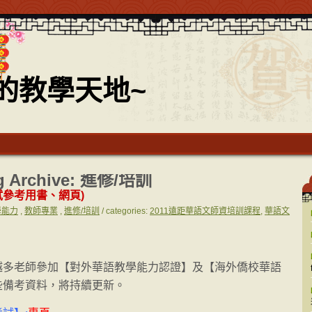
的教學天地~
g Archive:
進修/培訓
試參考用書、網頁)
學能力
,
教師專業
,
進修/培訓
/ categories:
2011遠距華語文師資培訓課程
,
華語文
越多老師參加【對外華語教學能力認證】及【海外僑校華語
些備考資料，將持續更新。