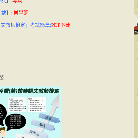
試】:
專頁
載】:
樂學網
華語文教師檢定」考試簡章:
PDF下載
整