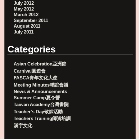
July 2012
May 2012
March 2012
September 2011
August 2011
July 2011
Categories
Asian Celebration亞洲節
Carnival園遊會
FASCA青年文化大使
Meeting Minutes聯誼會議
News & Announcements
Summer Camp夏令營
Taiwan Academy台灣書院
Teacher's Day敬師活動
Teachers Training師資培訓
漢字文化