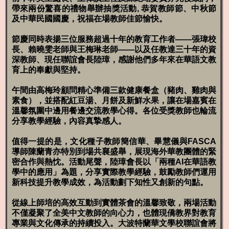
帶來兩份驚喜的禮物舉辦抽獎活動, 恭賀教師節、中秋節
及中華民國國慶，祝福在場教師佳節愉快。
節慶
同時表揚三位服務超過十年的教育工作者
——
張瑋校
長、賴曉雯老師與王梅琳老師
——
以及任教達三十年的資
深教師、現任聯誼會長陸璋，感謝他們多年來在華語文教
育上的奉獻與堅持。
午間由高梅玲顧問精心準備三款健康餐盒（豬肉、雞肉與
素食），並搭配紅豆湯、月餅及新鮮水果，讓在場嘉賓在
溫馨氛圍中邊用餐邊交流教學心得。各位受獎教師也輪流
分享教學經驗，內容真摯感人。
值得一提的是，文化種子教師簡信華、畢慧儀與
FASCA
導師陳蘭青亦特別到場共襄盛舉，展現海外華教團體的緊
密合作與熱忱。活動尾聲，陸璋會長以「兩種
AI
在華語教
學中的應用」為題，分享實際教學經驗，鼓勵教師們運用
新科技提升教學成效，
為活動劃
下知性又創新的句點。
從線上師培的高效互動到實體茶會的溫馨致敬，兩場活動
不僅凝聚了全美中文教師的向心力，也體現僑教界對教育
專業與文化傳承的持續投入。大波特蘭華文學校聯誼會將