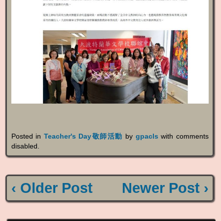
Posted in
Teacher's Day敬師活動
by
gpacls
with
comments
disabled
.
‹ Older Post
Newer Post ›