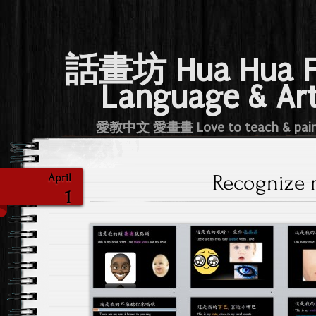
話畫坊 Hua Hua 
Language & Ar
愛教中文 愛畫畫 Love to teach & pai
Recognize 
April
1