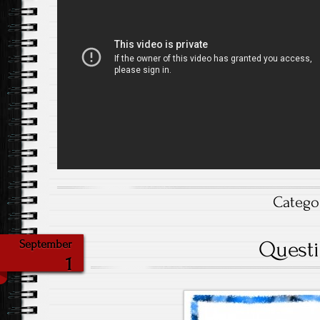
Catego
Quest
September
1