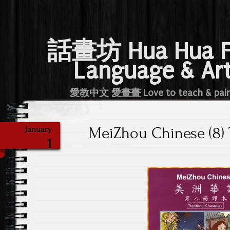
話畫坊 Hua Hua 
Language & Ar
愛教中文 愛畫畫 Love to teach & pai
MeiZhou Chinese (8) 
January
1