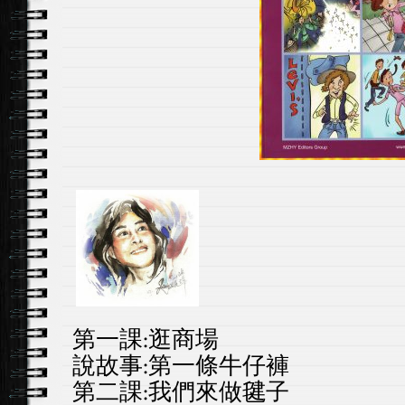
第一課:逛商場
說故事:第一條牛仔褲
第二課:我們來做毽子